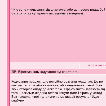
Чи є сенс у кодуванні від алкоголю, або це просто плацебо?
Багато читав суперечливих відгуків в інтернеті.
11.03.26 - 09:03
RE: Ефективність кодування від спиртного
Кодування працює, але потрібно розуміти механізм. Це не
чаклунство - це або внушення, або медикаментозний блок,
який створює огиду до алкоголю. Ефективність залежить від
того, наскільки людина готова кинути пити і вірить у метод.
Без психологічної підтримки та мотивації результат буде
слабким.