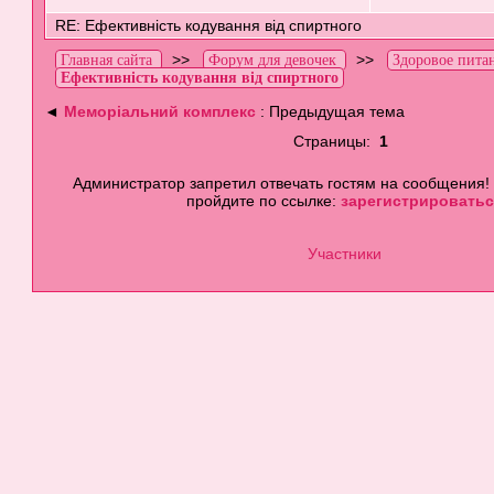
RE: Ефективність кодування від спиртного
>>
>>
Главная сайта
Форум для девочек
Здоровое пита
Ефективність кодування від спиртного
◄
Меморіальний комплекс
: Предыдущая тема
Страницы:
1
Администратор запретил отвечать гостям на сообщения!
пройдите по ссылке:
зарегистрироватьс
Участники