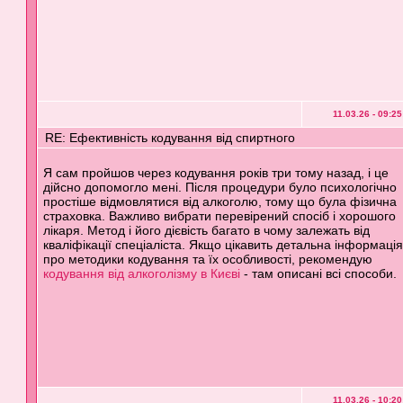
11.03.26 - 09:25
RE: Ефективність кодування від спиртного
Я сам пройшов через кодування років три тому назад, і це
дійсно допомогло мені. Після процедури було психологічно
простіше відмовлятися від алкоголю, тому що була фізична
страховка. Важливо вибрати перевірений спосіб і хорошого
лікаря. Метод і його дієвість багато в чому залежать від
кваліфікації спеціаліста. Якщо цікавить детальна інформаці
про методики кодування та їх особливості, рекомендую
кодування від алкоголізму в Києві
- там описані всі способи.
11.03.26 - 10:20