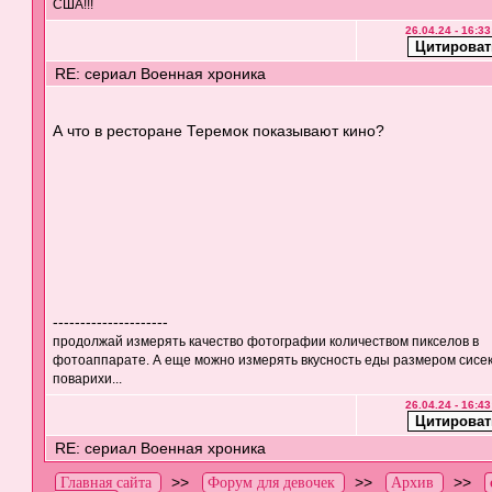
США!!!
26.04.24 - 16:33
RE: сериал Военная хроника
А что в ресторане Теремок показывают кино?
---------------------
продолжай измерять качество фотографии количеством пикселов в
фотоаппарате. А еще можно измерять вкусность еды размером сисе
поварихи...
26.04.24 - 16:43
RE: сериал Военная хроника
>>
>>
>>
Главная сайта
Форум для девочек
Архив