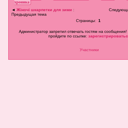
хроника
◄
Жіночі шкарпетки для зими
:
Следующа
Предыдущая тема
Страницы:
1
Администратор запретил отвечать гостям на сообщения!
пройдите по ссылке:
зарегистрироватьс
Участники