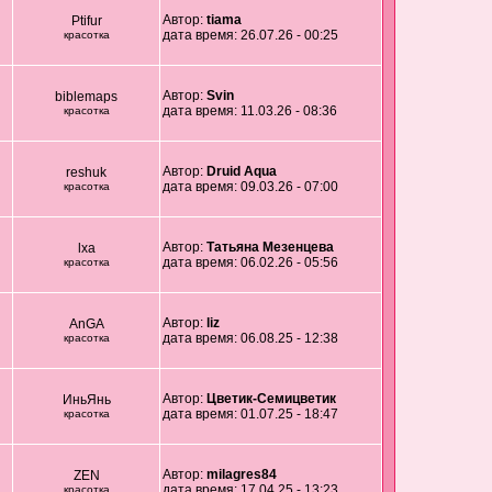
Автор:
tiama
Ptifur
дата время: 26.07.26 - 00:25
красотка
Автор:
Svin
biblemaps
дата время: 11.03.26 - 08:36
красотка
Автор:
Druid Aqua
reshuk
дата время: 09.03.26 - 07:00
красотка
Автор:
Татьяна Мезенцева
lxa
дата время: 06.02.26 - 05:56
красотка
Автор:
liz
AnGA
дата время: 06.08.25 - 12:38
красотка
Автор:
Цветик-Семицветик
ИньЯнь
дата время: 01.07.25 - 18:47
красотка
Автор:
milagres84
ZEN
дата время: 17.04.25 - 13:23
красотка