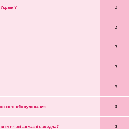
 Україні?
3
3
3
3
3
ческого оборудования
3
упити якісні алмазні свердла?
3