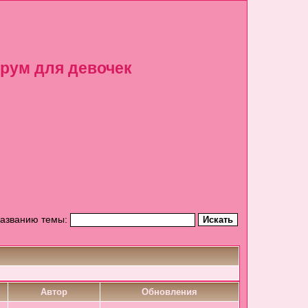
рум для девочек
названию темы:
Автор
Обновления