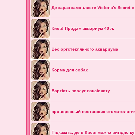
Де зараз замовляєте Victoria's Secret в
Киев! Продам аквариум 40 л.
Вес оргстеклянного аквариума
Корма для собак
Вартість послуг пансіонату
проверенный поставщик стоматологи
Підкажіть, де в Києві можна вигідно к