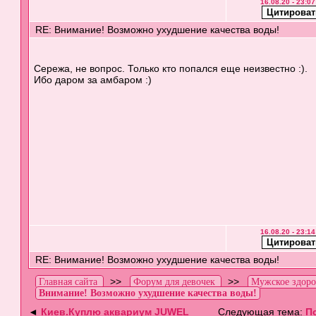
16.08.20 - 23:07
RE: Внимание! Возможно ухудшение качества воды!
Cережа, не вопрос. Только кто попался еще неизвестно :).
Ибо даром за амбаром :)
16.08.20 - 23:14
RE: Внимание! Возможно ухудшение качества воды!
>>
>>
Главная сайта
Форум для девочек
Мужское здоро
Внимание! Возможно ухудшение качества воды!
◄
Киев.Куплю аквариум JUWEL
Следующая тема:
П