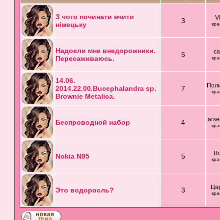
З чого починати вчити
V
3
німецьку
кра
Надоели мне внедорожники.
c
5
Пересаживаюсь.
кра
14.06.
Пол
2014.22.00.Bucephalandra sp.
7
кра
Brownie Metalica.
arse
Беспроводной набор
4
кра
Bo
Nokia N95
5
кра
Ца
Это водоросль?
3
кра