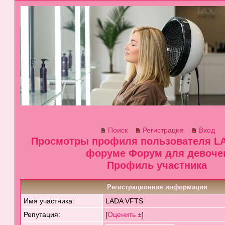
Поиск
Регистрация
Вход
Просмотры профиля пользователя LA
форуме Форум для девоче
Профиль участника
Регистрационная информация
Имя участника:
LADA VFTS
Репутация:
[
Оценить ±
]