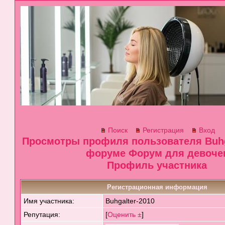
Поиск
Регистрация
Вход
Просмотры профиля пользователя Buhga
форуме Форум для девоче
Профиль участника
Регистрационная информация
Имя участника:
Buhgalter-2010
Репутация:
[
Оценить ±
]