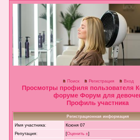
Поиск
Регистрация
Вход
Просмотры профиля пользователя К
форуме Форум для девоче
Профиль участника
Регистрационная информация
Имя участника:
Ксюня 07
Репутация:
[
Оценить ±
]